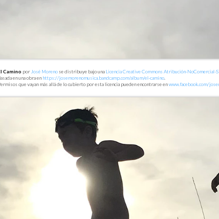
El Camino
por
José Moreno
se distribuye bajo una
Licencia Creative Commons Atribución-NoComercial-Sin
asada en una obra en
https://josemorenomusica.bandcamp.com/album/el-camino
.
ermisos que vayan más allá de lo cubierto por esta licencia pueden encontrarse en
www.facebook.com/jos