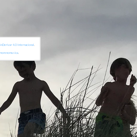
Derivar 4.0 Internacional
.
emorenomusica
.